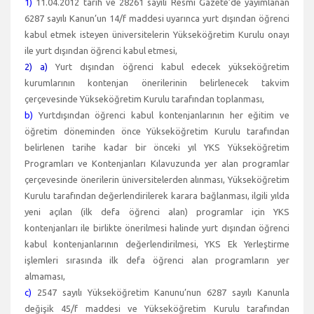
1)
11.04.2012 tarih ve 28261 sayılı Resmi Gazete’de yayımlanan
6287 sayılı Kanun’un 14/f maddesi uyarınca yurt dışından öğrenci
kabul etmek isteyen üniversitelerin Yükseköğretim Kurulu onayı
ile yurt dışından öğrenci kabul etmesi,
2) a)
Yurt dışından öğrenci kabul edecek yükseköğretim
kurumlarının kontenjan önerilerinin belirlenecek takvim
çerçevesinde Yükseköğretim Kurulu tarafından toplanması,
b)
Yurtdışından öğrenci kabul kontenjanlarının her eğitim ve
öğretim döneminden önce Yükseköğretim Kurulu tarafından
belirlenen tarihe kadar bir önceki yıl YKS Yükseköğretim
Programları ve Kontenjanları Kılavuzunda yer alan programlar
çerçevesinde önerilerin üniversitelerden alınması, Yükseköğretim
Kurulu tarafından değerlendirilerek karara bağlanması, ilgili yılda
yeni açılan (ilk defa öğrenci alan) programlar için YKS
kontenjanları ile birlikte önerilmesi halinde yurt dışından öğrenci
kabul kontenjanlarının değerlendirilmesi, YKS Ek Yerleştirme
işlemleri sırasında ilk defa öğrenci alan programların yer
almaması,
c)
2547 sayılı Yükseköğretim Kanunu’nun 6287 sayılı Kanunla
değişik 45/f maddesi ve Yükseköğretim Kurulu tarafından