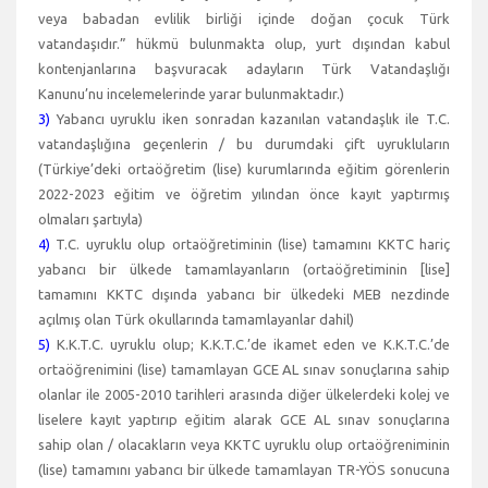
veya babadan evlilik birliği içinde doğan çocuk Türk
vatandaşıdır.” hükmü bulunmakta olup, yurt dışından kabul
kontenjanlarına başvuracak adayların Türk Vatandaşlığı
Kanunu’nu incelemelerinde yarar bulunmaktadır.)
3)
Yabancı uyruklu iken sonradan kazanılan vatandaşlık ile T.C.
vatandaşlığına geçenlerin / bu durumdaki çift uyrukluların
(Türkiye’deki ortaöğretim (lise) kurumlarında eğitim görenlerin
2022-2023 eğitim ve öğretim yılından önce kayıt yaptırmış
olmaları şartıyla)
4)
T.C. uyruklu olup ortaöğretiminin (lise) tamamını KKTC hariç
yabancı bir ülkede tamamlayanların (ortaöğretiminin [lise]
tamamını KKTC dışında yabancı bir ülkedeki MEB nezdinde
açılmış olan Türk okullarında tamamlayanlar dahil)
5)
K.K.T.C. uyruklu olup; K.K.T.C.’de ikamet eden ve K.K.T.C.’de
ortaöğrenimini (lise) tamamlayan GCE AL sınav sonuçlarına sahip
olanlar ile 2005-2010 tarihleri arasında diğer ülkelerdeki kolej ve
liselere kayıt yaptırıp eğitim alarak GCE AL sınav sonuçlarına
sahip olan / olacakların veya KKTC uyruklu olup ortaöğreniminin
(lise) tamamını yabancı bir ülkede tamamlayan TR-YÖS sonucuna