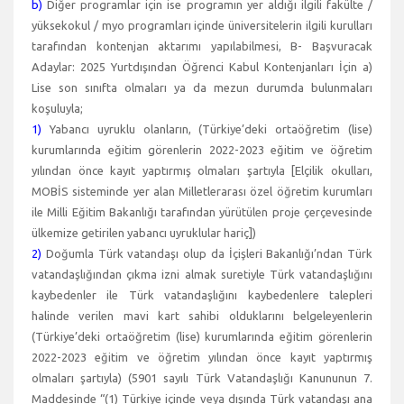
b)
Diğer programlar için ise programın yer aldığı ilgili fakülte /
yüksekokul / myo programları içinde üniversitelerin ilgili kurulları
tarafından kontenjan aktarımı yapılabilmesi, B- Başvuracak
Adaylar: 2025 Yurtdışından Öğrenci Kabul Kontenjanları İçin a)
Lise son sınıfta olmaları ya da mezun durumda bulunmaları
koşuluyla;
1)
Yabancı uyruklu olanların, (Türkiye’deki ortaöğretim (lise)
kurumlarında eğitim görenlerin 2022-2023 eğitim ve öğretim
yılından önce kayıt yaptırmış olmaları şartıyla [Elçilik okulları,
MOBİS sisteminde yer alan Milletlerarası özel öğretim kurumları
ile Milli Eğitim Bakanlığı tarafından yürütülen proje çerçevesinde
ülkemize getirilen yabancı uyruklular hariç])
2)
Doğumla Türk vatandaşı olup da İçişleri Bakanlığı’ndan Türk
vatandaşlığından çıkma izni almak suretiyle Türk vatandaşlığını
kaybedenler ile Türk vatandaşlığını kaybedenlere talepleri
halinde verilen mavi kart sahibi olduklarını belgeleyenlerin
(Türkiye’deki ortaöğretim (lise) kurumlarında eğitim görenlerin
2022-2023 eğitim ve öğretim yılından önce kayıt yaptırmış
olmaları şartıyla) (5901 sayılı Türk Vatandaşlığı Kanununun 7.
Maddesinde “(1) Türkiye içinde veya dışında Türk vatandaşı ana