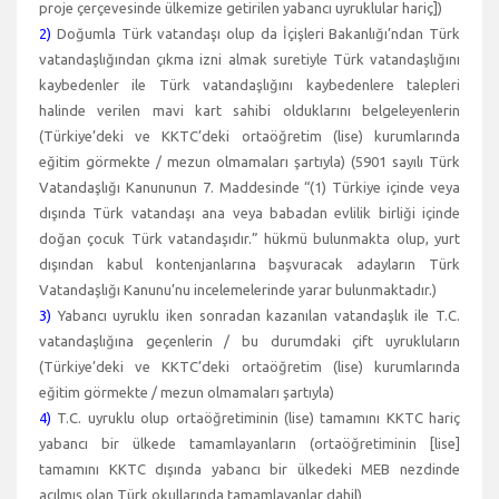
proje çerçevesinde ülkemize getirilen yabancı uyruklular hariç])
2)
Doğumla Türk vatandaşı olup da İçişleri Bakanlığı’ndan Türk
vatandaşlığından çıkma izni almak suretiyle Türk vatandaşlığını
kaybedenler ile Türk vatandaşlığını kaybedenlere talepleri
halinde verilen mavi kart sahibi olduklarını belgeleyenlerin
(Türkiye’deki ve KKTC’deki ortaöğretim (lise) kurumlarında
eğitim görmekte / mezun olmamaları şartıyla) (5901 sayılı Türk
Vatandaşlığı Kanununun 7. Maddesinde “(1) Türkiye içinde veya
dışında Türk vatandaşı ana veya babadan evlilik birliği içinde
doğan çocuk Türk vatandaşıdır.” hükmü bulunmakta olup, yurt
dışından kabul kontenjanlarına başvuracak adayların Türk
Vatandaşlığı Kanunu’nu incelemelerinde yarar bulunmaktadır.)
3)
Yabancı uyruklu iken sonradan kazanılan vatandaşlık ile T.C.
vatandaşlığına geçenlerin / bu durumdaki çift uyrukluların
(Türkiye’deki ve KKTC’deki ortaöğretim (lise) kurumlarında
eğitim görmekte / mezun olmamaları şartıyla)
4)
T.C. uyruklu olup ortaöğretiminin (lise) tamamını KKTC hariç
yabancı bir ülkede tamamlayanların (ortaöğretiminin [lise]
tamamını KKTC dışında yabancı bir ülkedeki MEB nezdinde
açılmış olan Türk okullarında tamamlayanlar dahil)