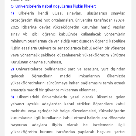
C- Üniversitelerin Kabul Koşullarına İlişkin İlkeler:
1)
Ülkelerin kendi ulusal sınavları, uluslararası sınavlar,
ortaöğretim (lise) not ortalamaları, üniversite tarafından (2024-
2025 itibariyle devlet yükseköğretim kurumları hariç) yapılan
sınav vb. gibi öğrenci kabulünde kullanılacak yöntemlerin
minimum puanlarının da yer aldığı yurt dışından öğrenci kabulüne
ilişkin esasların Üniversite senatolarınca kabul edilen bir yönerge
veya yönetmelik şeklinde düzenlenerek Yükseköğretim Yürütme
Kurulunun onayına sunulması,
2)
Üniversitelerce belirlenecek şart ve esaslara, yurt dışından
gelecek öğrencilerin maddi imkanlarının ülkemizde
yükseköğretimlerini sürdürmeye imkan sağlamasını temin etmek
amacıyla maddi bir güvence miktarının eklenmesi,
3)
Ülkemizdeki üniversitelerin yasal olarak ülkemize gelen
yabancı uyruklu adaylardan kabul ettikleri öğrencilere kabul
mektubu veya eşdeğer bir belge düzenlemeleri, Yükseköğretim
kurumlarının ilgili kurullarının kabul etmesi halinde ara dönemde
başvuran adaylara ilişkin olarak ise incelemenin ilgili
yükseköğretim kurumu tarafından yapılarak başvuru şartını