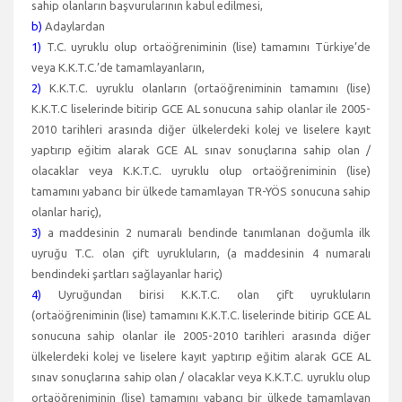
sahip olanların başvurularının kabul edilmesi,
b)
Adaylardan
1)
T.C. uyruklu olup ortaöğreniminin (lise) tamamını Türkiye’de
veya K.K.T.C.’de tamamlayanların,
2)
K.K.T.C. uyruklu olanların (ortaöğreniminin tamamını (lise)
K.K.T.C liselerinde bitirip GCE AL sonucuna sahip olanlar ile 2005-
2010 tarihleri arasında diğer ülkelerdeki kolej ve liselere kayıt
yaptırıp eğitim alarak GCE AL sınav sonuçlarına sahip olan /
olacaklar veya K.K.T.C. uyruklu olup ortaöğreniminin (lise)
tamamını yabancı bir ülkede tamamlayan TR-YÖS sonucuna sahip
olanlar hariç),
3)
a maddesinin 2 numaralı bendinde tanımlanan doğumla ilk
uyruğu T.C. olan çift uyrukluların, (a maddesinin 4 numaralı
bendindeki şartları sağlayanlar hariç)
4)
Uyruğundan birisi K.K.T.C. olan çift uyrukluların
(ortaöğreniminin (lise) tamamını K.K.T.C. liselerinde bitirip GCE AL
sonucuna sahip olanlar ile 2005-2010 tarihleri arasında diğer
ülkelerdeki kolej ve liselere kayıt yaptırıp eğitim alarak GCE AL
sınav sonuçlarına sahip olan / olacaklar veya K.K.T.C. uyruklu olup
ortaöğreniminin (lise) tamamını yabancı bir ülkede tamamlayan