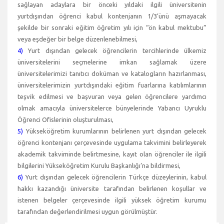
sağlayan adaylara bir önceki yıldaki ilgili üniversitenin
yurtdışından öğrenci kabul kontenjanın 1/3’ünü aşmayacak
şekilde bir sonraki eğitim öğretim yılı için “ön kabul mektubu”
veya eşdeğer bir belge düzenlenebilmesi,
4)
Yurt dışından gelecek öğrencilerin tercihlerinde ülkemiz
üniversitelerini seçmelerine imkan sağlamak üzere
üniversitelerimizi tanıtıcı doküman ve katalogların hazırlanması,
üniversitelerimizin yurtdışındaki eğitim fuarlarına katılımlarının
teşvik edilmesi ve başvuran veya gelen öğrencilere yardımcı
olmak amacıyla üniversitelerce bünyelerinde Yabancı Uyruklu
Öğrenci Ofislerinin oluşturulması,
5)
Yükseköğretim kurumlarının belirlenen yurt dışından gelecek
öğrenci kontenjanı çerçevesinde uygulama takvimini belirleyerek
akademik takviminde belirtmesine, kayıt olan öğrenciler ile ilgili
bilgilerini Yükseköğretim Kurulu Başkanlığı’na bildirmesi,
6)
Yurt dışından gelecek öğrencilerin Türkçe düzeylerinin, kabul
hakkı kazandığı üniversite tarafından belirlenen koşullar ve
istenen belgeler çerçevesinde ilgili yüksek öğretim kurumu
tarafından değerlendirilmesi uygun görülmüştür.