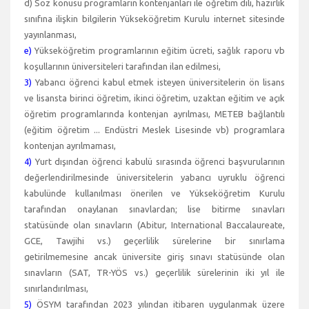
d) Söz konusu programların kontenjanları ile öğretim dili, hazırlık
sınıfına ilişkin bilgilerin Yükseköğretim Kurulu internet sitesinde
yayınlanması,
e)
Yükseköğretim programlarının eğitim ücreti, sağlık raporu vb
koşullarının üniversiteleri tarafından ilan edilmesi,
3)
Yabancı öğrenci kabul etmek isteyen üniversitelerin ön lisans
ve lisansta birinci öğretim, ikinci öğretim, uzaktan eğitim ve açık
öğretim programlarında kontenjan ayrılması, METEB bağlantılı
(eğitim öğretim ... Endüstri Meslek Lisesinde vb) programlara
kontenjan ayrılmaması,
4)
Yurt dışından öğrenci kabulü sırasında öğrenci başvurularının
değerlendirilmesinde üniversitelerin yabancı uyruklu öğrenci
kabulünde kullanılması önerilen ve Yükseköğretim Kurulu
tarafından onaylanan sınavlardan; lise bitirme sınavları
statüsünde olan sınavların (Abitur, International Baccalaureate,
GCE, Tawjihi vs.) geçerlilik sürelerine bir sınırlama
getirilmemesine ancak üniversite giriş sınavı statüsünde olan
sınavların (SAT, TR-YÖS vs.) geçerlilik sürelerinin iki yıl ile
sınırlandırılması,
5)
ÖSYM tarafından 2023 yılından itibaren uygulanmak üzere