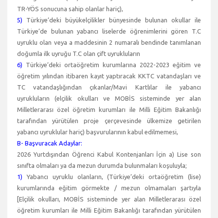
TR-YÖS sonucuna sahip olanlar hariç),
5)
Türkiye’deki büyükelçilikler bünyesinde bulunan okullar ile
Türkiye’de bulunan yabancı liselerde öğrenimlerini gören T.C
uyruklu olan veya a maddesinin 2 numaralı bendinde tanımlanan
doğumla ilk uyruğu T.C olan çift uyrukluların
6)
Türkiye’deki ortaöğretim kurumlarına 2022-2023 eğitim ve
öğretim yılından itibaren kayıt yaptıracak KKTC vatandaşları ve
TC vatandaşlığından çıkanlar/Mavi Kartlılar ile yabancı
uyrukluların (elçilik okulları ve MOBİS sisteminde yer alan
Milletlerarası özel öğretim kurumları ile Milli Eğitim Bakanlığı
tarafından yürütülen proje çerçevesinde ülkemize getirilen
yabancı uyruklular hariç) başvurularının kabul edilmemesi,
B- Başvuracak Adaylar:
2026 Yurtdışından Öğrenci Kabul Kontenjanları İçin a) Lise son
sınıfta olmaları ya da mezun durumda bulunmaları koşuluyla;
1)
Yabancı uyruklu olanların, (Türkiye’deki ortaöğretim (lise)
kurumlarında eğitim görmekte / mezun olmamaları şartıyla
[Elçilik okulları, MOBİS sisteminde yer alan Milletlerarası özel
öğretim kurumları ile Milli Eğitim Bakanlığı tarafından yürütülen