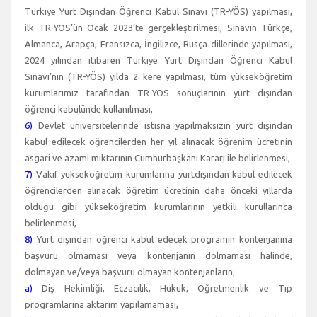
Türkiye Yurt Dışından Öğrenci Kabul Sınavı (TR-YÖS) yapılması,
ilk TR-YÖS’ün Ocak 2023’te gerçekleştirilmesi, Sınavın Türkçe,
Almanca, Arapça, Fransızca, İngilizce, Rusça dillerinde yapılması,
2024 yılından itibaren Türkiye Yurt Dışından Öğrenci Kabul
Sınavı’nın (TR-YÖS) yılda 2 kere yapılması, tüm yükseköğretim
kurumlarımız tarafından TR-YÖS sonuçlarının yurt dışından
öğrenci kabulünde kullanılması,
6)
Devlet üniversitelerinde istisna yapılmaksızın yurt dışından
kabul edilecek öğrencilerden her yıl alınacak öğrenim ücretinin
asgari ve azami miktarının Cumhurbaşkanı Kararı ile belirlenmesi,
7)
Vakıf yükseköğretim kurumlarına yurtdışından kabul edilecek
öğrencilerden alınacak öğretim ücretinin daha önceki yıllarda
olduğu gibi yükseköğretim kurumlarının yetkili kurullarınca
belirlenmesi,
8)
Yurt dışından öğrenci kabul edecek programın kontenjanına
başvuru olmaması veya kontenjanın dolmaması halinde,
dolmayan ve/veya başvuru olmayan kontenjanların;
a)
Diş Hekimliği, Eczacılık, Hukuk, Öğretmenlik ve Tıp
programlarına aktarım yapılamaması,