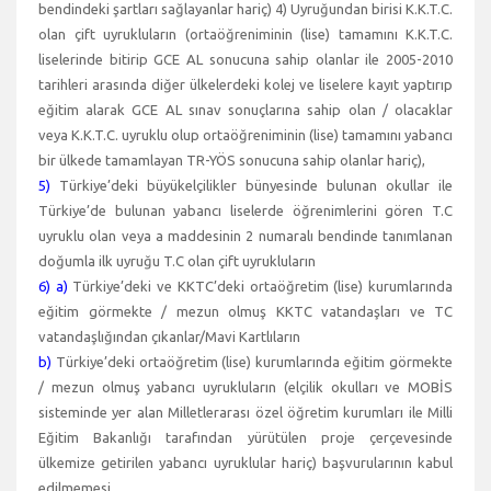
bendindeki şartları sağlayanlar hariç) 4) Uyruğundan birisi K.K.T.C.
olan çift uyrukluların (ortaöğreniminin (lise) tamamını K.K.T.C.
liselerinde bitirip GCE AL sonucuna sahip olanlar ile 2005-2010
tarihleri arasında diğer ülkelerdeki kolej ve liselere kayıt yaptırıp
eğitim alarak GCE AL sınav sonuçlarına sahip olan / olacaklar
veya K.K.T.C. uyruklu olup ortaöğreniminin (lise) tamamını yabancı
bir ülkede tamamlayan TR-YÖS sonucuna sahip olanlar hariç),
5)
Türkiye’deki büyükelçilikler bünyesinde bulunan okullar ile
Türkiye’de bulunan yabancı liselerde öğrenimlerini gören T.C
uyruklu olan veya a maddesinin 2 numaralı bendinde tanımlanan
doğumla ilk uyruğu T.C olan çift uyrukluların
6) a)
Türkiye’deki ve KKTC’deki ortaöğretim (lise) kurumlarında
eğitim görmekte / mezun olmuş KKTC vatandaşları ve TC
vatandaşlığından çıkanlar/Mavi Kartlıların
b)
Türkiye’deki ortaöğretim (lise) kurumlarında eğitim görmekte
/ mezun olmuş yabancı uyrukluların (elçilik okulları ve MOBİS
sisteminde yer alan Milletlerarası özel öğretim kurumları ile Milli
Eğitim Bakanlığı tarafından yürütülen proje çerçevesinde
ülkemize getirilen yabancı uyruklular hariç) başvurularının kabul
edilmemesi,