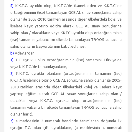
5)
K.K.T.C. uyruklu olup; K.K.T.C.’de ikamet eden ve K.K.T.C.’de
ortaöğrenimini (lise) tamamlayan GCE AL sınav sonuçlarına sahip
olanlar ile 2005-2010 tarihleri arasında diğer ülkelerdeki kolej ve
liselere kayıt yaptırıp eğitim alarak GCE AL sınav sonuçlarına
sahip olan / olacakların veya KKTC uyruklu olup ortaöğreniminin
(lise) tamamını yabancı bir ülkede tamamlayan TR-YÖS sonucuna
sahip olanların başvurularının kabul edilmesi,
b)
Adaylardan
1)
T.C. uyruklu olup ortaöğreniminin (lise) tamamını Türkiye’de
veya K.K.T.C.’de tamamlayanların,
2)
K.K.T.C. uyruklu olanların (ortaöğreniminin tamamını (lise)
K.K.T.C liselerinde bitirip GCE AL sonucuna sahip olanlar ile 2005-
2010 tarihleri arasında diğer ülkelerdeki kolej ve liselere kayıt
yaptırıp eğitim alarak GCE AL sınav sonuçlarına sahip olan /
olacaklar veya K.K.T.C. uyruklu olup ortaöğreniminin (lise)
tamamını yabancı bir ülkede tamamlayan TR-YÖS sonucuna sahip
olanlar hariç),
3)
a maddesinin 2 numaralı bendinde tanımlanan doğumla ilk
uyruğu T.C. olan çift uyrukluların, (a maddesinin 4 numaralı