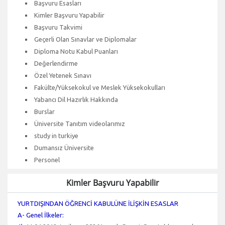
Başvuru Esasları
Kimler Başvuru Yapabilir
Başvuru Takvimi
Geçerli Olan Sınavlar ve Diplomalar
Diploma Notu Kabul Puanları
Değerlendirme
Özel Yetenek Sınavı
Fakülte/Yüksekokul ve Meslek Yüksekokulları
Yabancı Dil Hazırlık Hakkında
Burslar
Üniversite Tanıtım videolarımız
study in turkiye
Dumansız Üniversite
Personel
Kimler Başvuru Yapabilir
YURTDIŞINDAN ÖĞRENCİ KABULÜNE İLİŞKİN ESASLAR
A- Genel İlkeler: