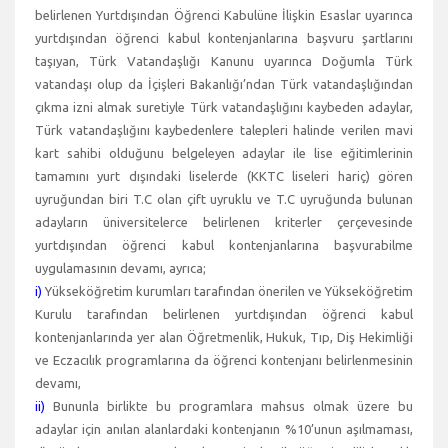
belirlenen Yurtdışından Öğrenci Kabulüne İlişkin Esaslar uyarınca
yurtdışından öğrenci kabul kontenjanlarına başvuru şartlarını
taşıyan, Türk Vatandaşlığı Kanunu uyarınca Doğumla Türk
vatandaşı olup da İçişleri Bakanlığı’ndan Türk vatandaşlığından
çıkma izni almak suretiyle Türk vatandaşlığını kaybeden adaylar,
Türk vatandaşlığını kaybedenlere talepleri halinde verilen mavi
kart sahibi olduğunu belgeleyen adaylar ile lise eğitimlerinin
tamamını yurt dışındaki liselerde (KKTC liseleri hariç) gören
uyruğundan biri T.C olan çift uyruklu ve T.C uyruğunda bulunan
adayların üniversitelerce belirlenen kriterler çerçevesinde
yurtdışından öğrenci kabul kontenjanlarına başvurabilme
uygulamasının devamı, ayrıca;
i)
Yükseköğretim kurumları tarafından önerilen ve Yükseköğretim
Kurulu tarafından belirlenen yurtdışından öğrenci kabul
kontenjanlarında yer alan Öğretmenlik, Hukuk, Tıp, Diş Hekimliği
ve Eczacılık programlarına da öğrenci kontenjanı belirlenmesinin
devamı,
ii)
Bununla birlikte bu programlara mahsus olmak üzere bu
adaylar için anılan alanlardaki kontenjanın %10’unun aşılmaması,